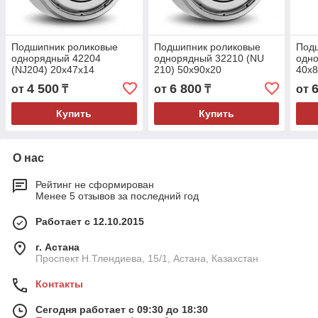
Подшипник роликовые
Подшипник роликовые
Под
однорядный 42204
однорядный 32210 (NU
одн
(NJ204) 20x47x14
210) 50x90x20
40x
4 500
6 800
от
₸
от
₸
от
Купить
Купить
О нас
Рейтинг не сформирован
Менее 5 отзывов за последний год
Работает с 12.10.2015
г. Астана
Проспект Н.Тлендиева, 15/1, Астана, Казахстан
Контакты
Сегодня работает с 09:30 до 18:30