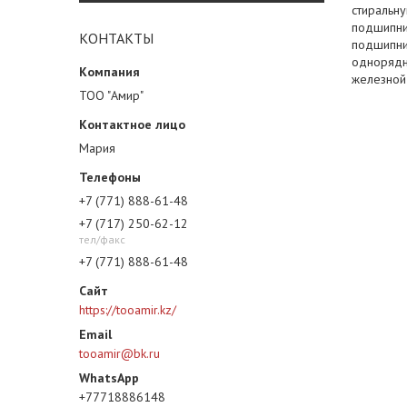
стиральн
подшипни
КОНТАКТЫ
подшипни
однорядны
железной
ТОО "Амир"
Мария
+7 (771) 888-61-48
+7 (717) 250-62-12
тел/факс
+7 (771) 888-61-48
https://tooamir.kz/
tooamir@bk.ru
+77718886148