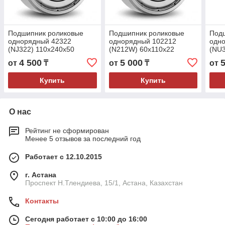
Подшипник роликовые
Подшипник роликовые
Под
однорядный 42322
однорядный 102212
одн
(NJ322) 110x240x50
(N212W) 60x110x22
(NU3
4 500
5 000
от
₸
от
₸
от
Купить
Купить
О нас
Рейтинг не сформирован
Менее 5 отзывов за последний год
Работает с 12.10.2015
г. Астана
Проспект Н.Тлендиева, 15/1, Астана, Казахстан
Контакты
Сегодня работает с 10:00 до 16:00