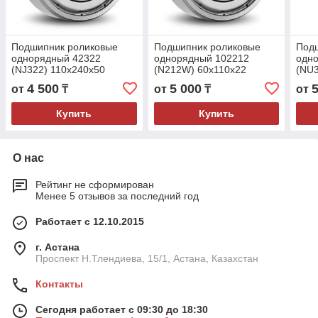
Подшипник роликовые
Подшипник роликовые
Под
однорядный 42322
однорядный 102212
одн
(NJ322) 110x240x50
(N212W) 60x110x22
(NU3
4 500
5 000
от
₸
от
₸
от
Купить
Купить
О нас
Рейтинг не сформирован
Менее 5 отзывов за последний год
Работает с 12.10.2015
г. Астана
Проспект Н.Тлендиева, 15/1, Астана, Казахстан
Контакты
Сегодня работает с 09:30 до 18:30