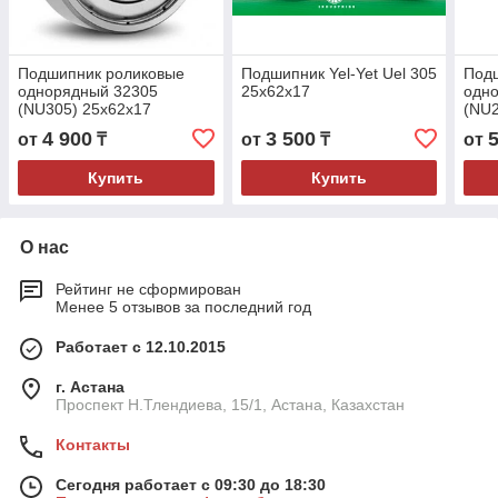
Подшипник роликовые
Подшипник Yel-Yet Uel 305
Под
однорядный 32305
25x62x17
одн
(NU305) 25x62x17
(NU2
4 900
3 500
от
₸
от
₸
от
Купить
Купить
О нас
Рейтинг не сформирован
Менее 5 отзывов за последний год
Работает с 12.10.2015
г. Астана
Проспект Н.Тлендиева, 15/1, Астана, Казахстан
Контакты
Сегодня работает с 09:30 до 18:30