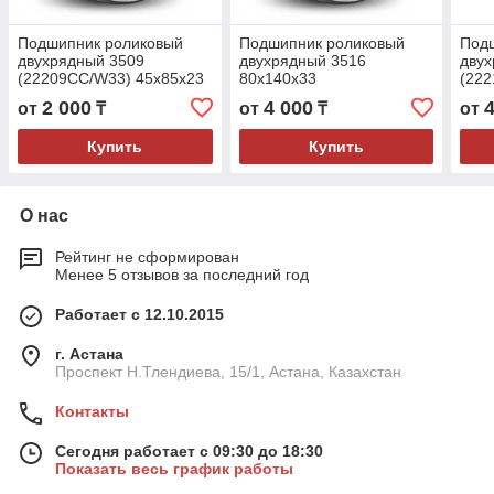
Подшипник роликовый
Подшипник роликовый
Под
двухрядный 3509
двухрядный 3516
двух
(22209CC/W33) 45x85x23
80x140x33
(222
2 000
4 000
от
₸
от
₸
от
Купить
Купить
О нас
Рейтинг не сформирован
Менее 5 отзывов за последний год
Работает с 12.10.2015
г. Астана
Проспект Н.Тлендиева, 15/1, Астана, Казахстан
Контакты
Сегодня работает с 09:30 до 18:30
Показать весь график работы