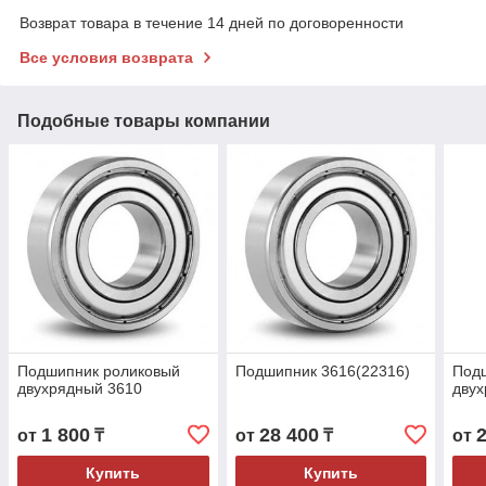
Возврат товара в течение 14 дней по договоренности
Все условия возврата
Подобные товары компании
Подшипник роликовый
Подшипник 3616(22316)
Под
двухрядный 3610
двух
1 800
28 400
от
₸
от
₸
от
Купить
Купить