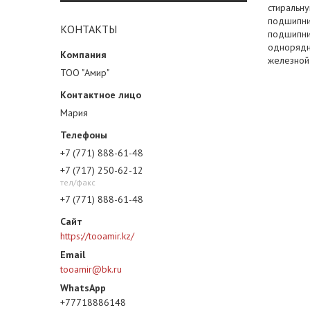
стиральн
подшипни
КОНТАКТЫ
подшипни
однорядны
железной
ТОО "Амир"
Мария
+7 (771) 888-61-48
+7 (717) 250-62-12
тел/факс
+7 (771) 888-61-48
https://tooamir.kz/
tooamir@bk.ru
+77718886148