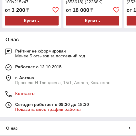
100x215x47
(353618) (22236K)
(353
100x215x73
100
3 200
18 000
от
₸
от
₸
от
Купить
Купить
О нас
Рейтинг не сформирован
Менее 5 отзывов за последний год
Работает с 12.10.2015
г. Астана
Проспект Н.Тлендиева, 15/1, Астана, Казахстан
Контакты
Сегодня работает с 09:30 до 18:30
Показать весь график работы
О нас