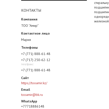
стиральн
подшипни
КОНТАКТЫ
подшипни
однорядны
железной
ТОО "Амир"
Мария
+7 (771) 888-61-48
+7 (717) 250-62-12
тел/факс
+7 (771) 888-61-48
https://tooamir.kz/
tooamir@bk.ru
+77718886148