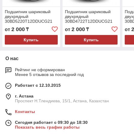
Подшипник шариковый
Подшипник шариковый
Под
двухрядный
двухрядный
дву
30BD5220T12DDUCG21
30BD4722T12DDUCG21
30B
30x52x20
30x47x21
30x
2 000
2 000
от
₸
от
₸
от
Купить
Купить
О нас
Рейтинг не сформирован
Менее 5 отзывов за последний год
Работает с 12.10.2015
г. Астана
Проспект Н.Тлендиева, 15/1, Астана, Казахстан
Контакты
Сегодня работает с 09:30 до 18:30
Показать весь график работы