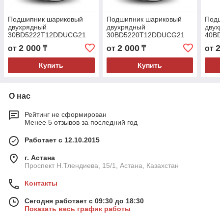
Подшипник шариковый
Подшипник шариковый
Под
двухрядный
двухрядный
дву
30BD5222T12DDUCG21
30BD5220T12DDUCG21
40B
30x52x22
30x52x20
40x6
2 000
2 000
от
₸
от
₸
от
Купить
Купить
О нас
Рейтинг не сформирован
Менее 5 отзывов за последний год
Работает с 12.10.2015
г. Астана
Проспект Н.Тлендиева, 15/1, Астана, Казахстан
Контакты
Сегодня работает с 09:30 до 18:30
Показать весь график работы