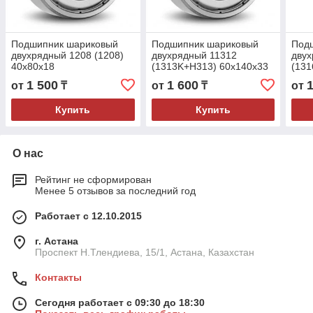
Подшипник шариковый
Подшипник шариковый
Под
двухрядный 1208 (1208)
двухрядный 11312
двух
40x80x18
(1313K+H313) 60x140x33
(131
1 500
1 600
от
₸
от
₸
от
Купить
Купить
О нас
Рейтинг не сформирован
Менее 5 отзывов за последний год
Работает с 12.10.2015
г. Астана
Проспект Н.Тлендиева, 15/1, Астана, Казахстан
Контакты
Сегодня работает с 09:30 до 18:30