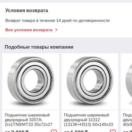
Условия возврата
Возврат товара в течение 14 дней по договоренности
Все условия возврата
Подобные товары компании
Подшипник шариковый
Подшипник шариковый
Под
двухрядный 3207A-
двухрядный 11312
двух
2rs1TN9/MT33 35x72x27
(1313K+H313) 60x140x33
40x