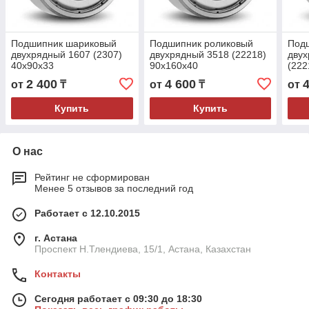
Подшипник шариковый
Подшипник роликовый
Под
двухрядный 1607 (2307)
двухрядный 3518 (22218)
двух
40x90x33
90x160x40
(222
90x
2 400
4 600
от
₸
от
₸
от
Купить
Купить
О нас
Рейтинг не сформирован
Менее 5 отзывов за последний год
Работает с 12.10.2015
г. Астана
Проспект Н.Тлендиева, 15/1, Астана, Казахстан
Контакты
Сегодня работает с 09:30 до 18:30