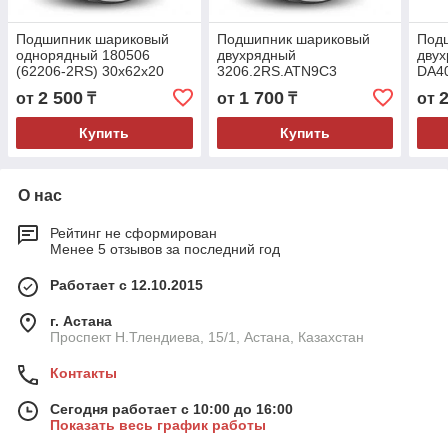
Подшипник шариковый
Подшипник шариковый
Под
однорядный 180506
двухрядный
дву
(62206-2RS) 30x62x20
3206.2RS.ATN9C3
DA4
30x62x23,8
(ACB
2 500
1 700
от
₸
от
₸
от
Купить
Купить
О нас
Рейтинг не сформирован
Менее 5 отзывов за последний год
Работает с 12.10.2015
г. Астана
Проспект Н.Тлендиева, 15/1, Астана, Казахстан
Контакты
Сегодня работает с 10:00 до 16:00
Показать весь график работы