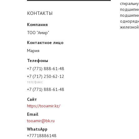
стиральн
подшипни
КОНТАКТЫ
подшипни
однорядны
железной
ТОО "Амир"
Мария
+7 (771) 888-61-48
+7 (717) 250-62-12
тел/факс
+7 (771) 888-61-48
https://tooamir.kz/
tooamir@bk.ru
+77718886148