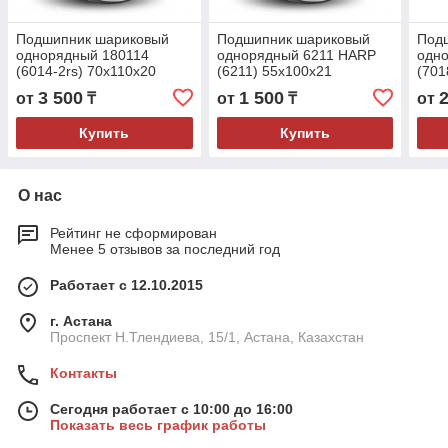
Подшипник шариковый
Подшипник шариковый
Под
однорядный 180114
однорядный 6211 HARP
одн
(6014-2rs) 70x110x20
(6211) 55x100x21
(701
3 500
1 500
от
₸
от
₸
от
Купить
Купить
О нас
Рейтинг не сформирован
Менее 5 отзывов за последний год
Работает с 12.10.2015
г. Астана
Проспект Н.Тлендиева, 15/1, Астана, Казахстан
Контакты
Сегодня работает с 10:00 до 16:00
Показать весь график работы