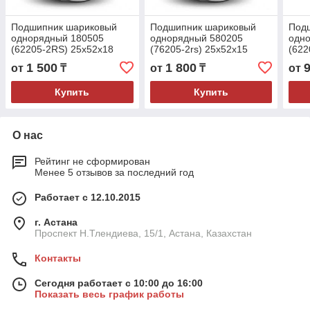
Подшипник шариковый
Подшипник шариковый
Под
однорядный 180505
однорядный 580205
одн
(62205-2RS) 25x52x18
(76205-2rs) 25x52x15
(622
1 500
1 800
от
₸
от
₸
от
Купить
Купить
О нас
Рейтинг не сформирован
Менее 5 отзывов за последний год
Работает с 12.10.2015
г. Астана
Проспект Н.Тлендиева, 15/1, Астана, Казахстан
Контакты
Сегодня работает с 10:00 до 16:00
Показать весь график работы