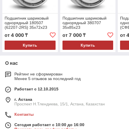
Подшипник шариковый
Подшипник шариковый
Под
однорядный 180507
однорядный 380707
одн
(62207-2RS) 35x72x23
35x85x23
(СФЕ
4 000
7 000
от
₸
от
₸
от
Купить
Купить
О нас
Рейтинг не сформирован
Менее 5 отзывов за последний год
Работает с 12.10.2015
г. Астана
Проспект Н.Тлендиева, 15/1, Астана, Казахстан
Контакты
Сегодня работает с 10:00 до 16:00