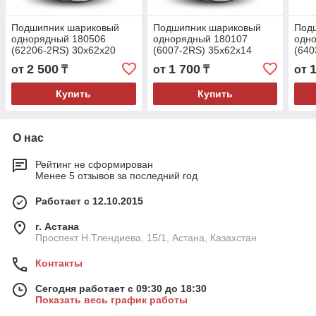
Подшипник шариковый
Подшипник шариковый
Под
однорядный 180506
однорядный 180107
одн
(62206-2RS) 30x62x20
(6007-2RS) 35x62x14
(640
2 500
1 700
от
₸
от
₸
от
Купить
Купить
О нас
Рейтинг не сформирован
Менее 5 отзывов за последний год
Работает с 12.10.2015
г. Астана
Проспект Н.Тлендиева, 15/1, Астана, Казахстан
Контакты
Сегодня работает с 09:30 до 18:30
Показать весь график работы