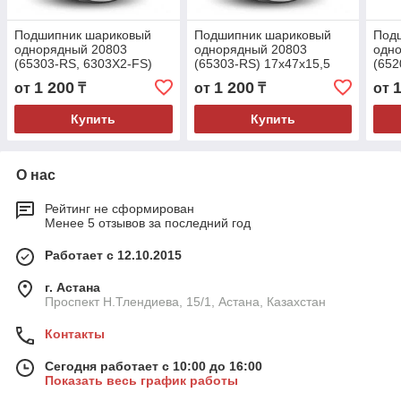
Подшипник шариковый
Подшипник шариковый
Под
однорядный 20803
однорядный 20803
одн
(65303-RS, 6303X2-FS)
(65303-RS) 17x47x15,5
(652
17x47x15,5
1 200
1 200
от
₸
от
₸
от
Купить
Купить
О нас
Рейтинг не сформирован
Менее 5 отзывов за последний год
Работает с 12.10.2015
г. Астана
Проспект Н.Тлендиева, 15/1, Астана, Казахстан
Контакты
Сегодня работает с 10:00 до 16:00
Показать весь график работы