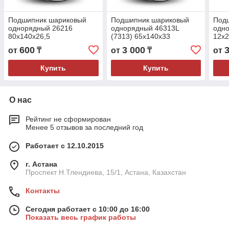
Подшипник шариковый
Подшипник шариковый
Под
однорядный 26216
однорядный 46313L
одно
80x140x26,5
(7313) 65x140x33
12x
600
3 000
от
₸
от
₸
от
Купить
Купить
О нас
Рейтинг не сформирован
Менее 5 отзывов за последний год
Работает с 12.10.2015
г. Астана
Проспект Н.Тлендиева, 15/1, Астана, Казахстан
Контакты
Сегодня работает с 10:00 до 16:00
Показать весь график работы