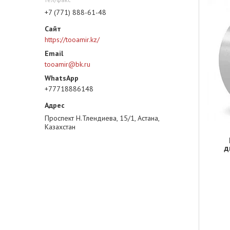
+7 (771) 888-61-48
https://tooamir.kz/
tooamir@bk.ru
+77718886148
Проспект Н.Тлендиева, 15/1, Астана,
Казахстан
д