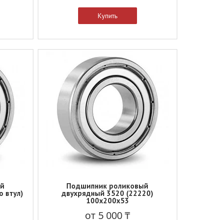
Купить
ый
Подшипник роликовый
о втул)
двухрядный 3520 (22220)
100x200x53
от 5 000 ₸